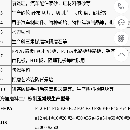
前处理，汽车配件喷砂，硅材料喷砂等
3
生产砂轮 纱布 切片，切割片，切割盘，砂纸等
4
用于汽车制动件、特种轮胎、特种建筑制品等，也可作为修筑
5
水刀切割
6
生产斜三角抛磨块研磨石等
FPC线路板FPC排线板，PCBA电路板线路板，铝基板
7
盲孔板，HDI板，阻埋孔板等喷砂用
8
陶瓷釉料
9
打磨艺术瓷砖背景墙
10
研磨碳板手机后壳盖板玻璃等。生产树脂抛磨块等
海旭磨料工厂
棕刚玉
常规生产型号
FEPA
F12 F14 F16 F20 F22 F24 F30 F36 F40 F46 F54 
#12 #14 #16 #20 #24 #30 #36 #46 #54 #60 #70 #
JIS
#2000 #2500