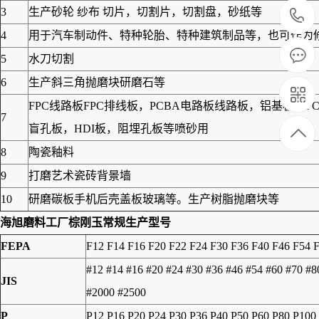
3
生产砂轮 纱布 切片，切割片，切割盘，砂纸等
4
用于汽车制动件、特种轮胎、特种建筑制品等，也可作为修筑
5
水刀切割
6
生产斜三角抛磨块研磨石等
FPC线路板FPC排线板，PCBA电路板线路板，铝基板
7
盲孔板，HDI板，阻埋孔板等喷砂用
8
陶瓷釉料
9
打磨艺术瓷砖背景墙
10
研磨碳板手机后壳盖板玻璃等。生产树脂抛磨块等
海旭磨料工厂
棕刚玉
常规生产型号
FEPA
F12 F14 F16 F20 F22 F24 F30 F36 F40 F46 F54 
#12 #14 #16 #20 #24 #30 #36 #46 #54 #60 #70 #
JIS
#2000 #2500
P
P12 P16 P20 P24 P30 P36 P40 P50 P60 P80 P100