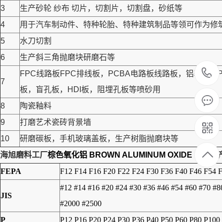
3
生产砂轮 纱布 切片，切割片，切割盘，砂纸等
4
用于汽车制动件、特种轮胎、特种建筑制品等领可作为修筑高
5
水刀切割
6
生产斜三角抛磨块研磨石等
FPC线路板FPC排线板，PCBA电路板线路板，铝基
7
板，盲孔板，HDI板，阻埋孔板等喷砂用
8
陶瓷釉料
9
打磨艺术瓷砖背景墙
10
研磨碳板，手机玻璃盖板，生产树脂抛磨块等
海旭磨料工厂
棕色氧化铝 BROWN ALUMINUM OXIDE
常规生
FEPA
F12 F14 F16 F20 F22 F24 F30 F36 F40 F46 F54 
#12 #14 #16 #20 #24 #30 #36 #46 #54 #60 #70 #
JIS
#2000 #2500
P
P12 P16 P20 P24 P30 P36 P40 P50 P60 P80 P100