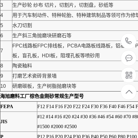
3
生产砂轮 纱布 切片，切割片，切割盘，砂纸等
4
用于汽车制动件、特种轮胎、特种建筑制品等领可作为修筑高
5
水刀切割
6
生产斜三角抛磨块研磨石等
FPC线路板FPC排线板，PCBA电路板线路板，铝基
7
板，盲孔板，HDI板，阻埋孔板等喷砂用
8
陶瓷釉料
9
打磨艺术瓷砖背景墙
10
研磨碳板，生产树脂抛磨块等
海旭磨料工厂
棕色金刚砂
常规生产型号
FEPA
F12 F14 F16 F20 F22 F24 F30 F36 F40 F46 F54 
#12 #14 #16 #20 #24 #30 #36 #46 #54 #60 #70 #
JIS
#1500 #2000 #2500
P
P12 P16 P20 P24 P30 P36 P40 P50 P60 P80 P100