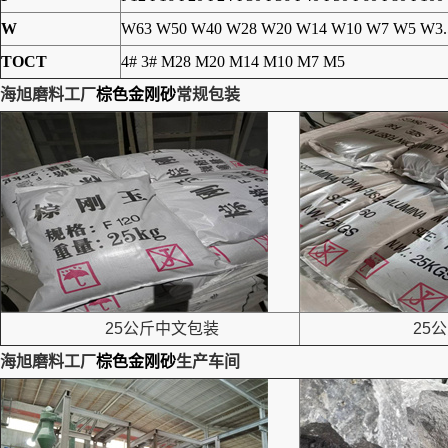
W
W63 W50 W40 W28 W20 W14 W10 W7 W5 W3.
TOCT
4# 3# M28 M20 M14 M10 M7 M5
海旭磨料工厂
棕色金刚砂
常规包装
25公斤中文包装
25公
海旭磨料工厂
棕色金刚砂
生产车间