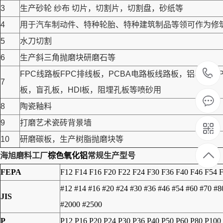
3
生产砂轮 纱布 切片，切割片，切割盘，砂纸等
4
用于汽车制动件、特种轮胎、特种建筑制品等领可作为修筑高
5
水刀切割
6
生产斜三角抛磨块研磨石等
FPC线路板FPC排线板，PCBA电路板线路板，铝基
7
板，盲孔板，HDI板，阻埋孔板等喷砂用
8
陶瓷釉料
9
打磨艺术瓷砖背景墙
10
研磨碳板，生产树脂抛磨块等
海旭磨料工厂
棕色氧化铝
常规生产型号
FEPA
F12 F14 F16 F20 F22 F24 F30 F36 F40 F46 F54 
#12 #14 #16 #20 #24 #30 #36 #46 #54 #60 #70 #
JIS
#2000 #2500
P
P12 P16 P20 P24 P30 P36 P40 P50 P60 P80 P100