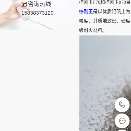
棕刚玉F70和棕刚玉#7
咨询热线
棕刚玉
是以优质铝矾土为
15838373120
粒度，其质地致密、硬度
级耐火材料。