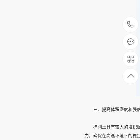
三、提高体积密度和强
棕刚玉具有较大的堆积密度
力，确保在高温环境下的稳