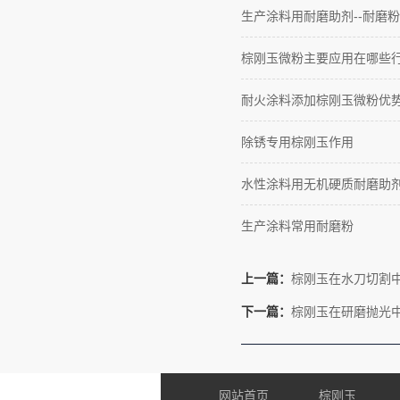
生产涂料用耐磨助剂--耐磨粉
棕刚玉微粉主要应用在哪些
耐火涂料添加棕刚玉微粉优
除锈专用棕刚玉作用
水性涂料用无机硬质耐磨助
生产涂料常用耐磨粉
上一篇：
棕刚玉在水刀切割
下一篇：
棕刚玉在研磨抛光
网站首页
棕刚玉