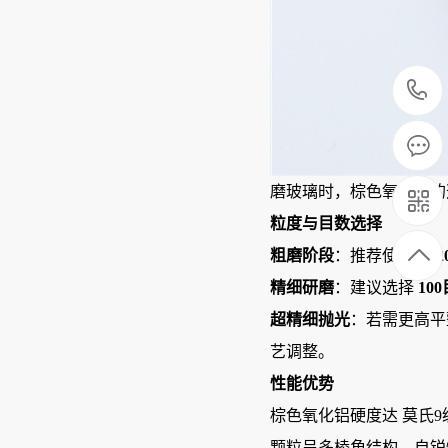
磨玻璃时，棕色氧化铝的
粒度与目数选择
粗磨阶段
‌：推荐使用 ‌
F1
精细研磨
‌：建议选择 ‌
100
超精细抛光
‌：若需更高平
艺调整‌。
性能优势
棕色氧化铝硬度达 ‌莫氏
颗粒呈多棱角结构，自锐