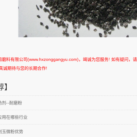
旭磨料有限公司
(www.hxzonggangyu.com)
，竭诚为您服务
如有疑问，请
!
真诚期待与您的长期合作
!
荐】
剂--耐磨粉
应用在哪些行业
刚玉微粉优势