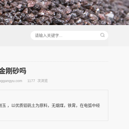
金刚砂吗
ggangyu.com
1177
次浏览
,是 棕刚玉 ，以优质铝矾土为原料，无烟煤，铁霄，在电弧中经