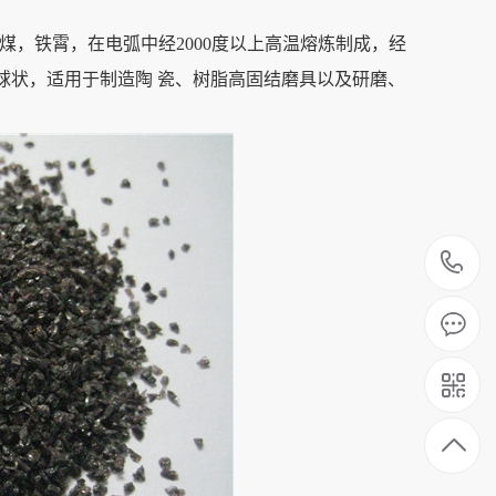
煤，铁霄，在电弧中经2000度以上高温熔炼制成，经
球状，适用于制造陶 瓷、树脂高固结磨具以及研磨、
1