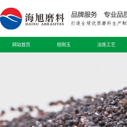
网站首页
棕刚玉
冶炼工艺