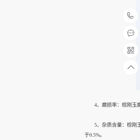
4、磨损率：棕刚玉磨料的磨
5、杂质含量：棕刚玉磨
于0.5%。