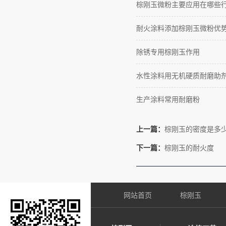
棕刚玉微粉主要应用在哪些
耐火涂料添加棕刚玉微粉优
除锈专用棕刚玉作用
水性涂料用无机硬质耐磨助
生产涂料常用耐磨粉
上一篇：
棕刚玉的密度是多
下一篇：
棕刚玉的耐火度
网站首页
棕刚玉