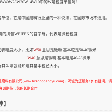
50W40W28W20W14W10中的W是粒度单位吗?
度单位，它是中国磨料行业里的一种说法，在国际市场不通用。
粉的拼音WEIFEN的首字母，代表是微粉粒度
代表粒度大小，比如
W50
意思是微粉 基本粒是50-40微米
W40
意思是微粉 基本粒是40-28微米
据其叫法就能知道其基本粒径大小。
旭磨料有限公司
(www.hxzonggangyu.com)
，竭诚为您服务
如有疑问，请
!
真诚期待与您的长期合作
!
荐】