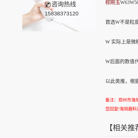
棕刚玉
W63W
咨询热线
15838373120
首选W不是粒
W 实际上是微
W后面的数值
以此类推，根
备注：郑州市海
您回复
!
海旭磨料
【相关推