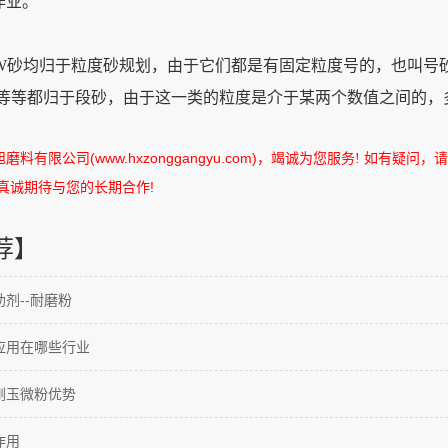
作业。
砂均归于粒度砂规划，由于它们都是有固定粒度号的，也叫号砂。
-0号等等都归于段砂，由于这一类的粒度是介于某两个数值之间的
旭磨料有限公司
(www.hxzonggangyu.com)
，竭诚为您服务
如有疑问，请
!
真诚期待与您的长期合作
!
荐】
剂--耐磨粉
应用在哪些行业
刚玉微粉优势
作用