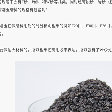
规范中会有F砂、P砂、和W砂等几类，同时还有段砂、号砂（
棕刚玉磨料
的规格有哪些呢？
玉在做磨料用处的时分标明粗细的例如F20目、F30目、F3
内。
做耐火材料的，所以粗细控制用段来表达，所以就有了W砂例如1-3