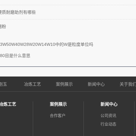
硬质耐磨助剂有哪些
磨粉
3W50W40W28W20W14W10中的W是粒度单位吗
80目是什么意思
刚玉
冶炼工艺
案例展示
新闻中心
关于我
冶炼工艺
案例展示
新闻中心
合作客户
公司资讯
行业动态