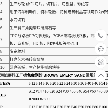
3
生产砂轮 纱布 切片，切割片，切割盘，砂纸等
4
用于汽车制动件、特种轮胎、特种建筑制品等领可作为修筑高
5
水刀切割
6
生产斜三角抛磨块研磨石等
FPC线路板FPC排线板，PCBA电路板线路板，铝基
7
板，盲孔板，HDI板，阻埋孔板等喷砂用
8
陶瓷釉料
9
打磨艺术瓷砖背景墙
10
研磨碳板，生产树脂抛磨块等
海旭磨料工厂
棕色金刚砂 BROWN EMERY SAND
常规生产粒
FEPA
F12 F14 F16 F20 F22 F24 F30 F36 F40 F46 F54 
#12 #14 #16 #20 #24 #30 #36 #46 #54 #60 #70 #
JIS
#2000 #2500
P
P12 P16 P20 P24 P30 P36 P40 P50 P60 P80 P100