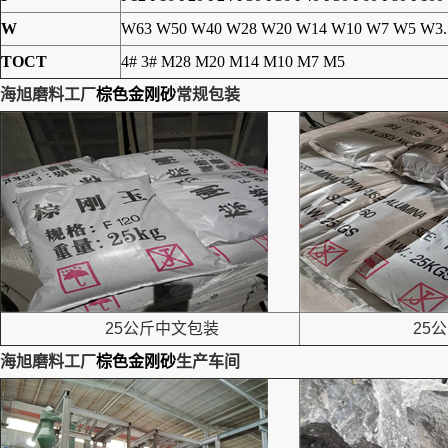
W
W63 W50 W40 W28 W20 W14 W10 W7 W5 W3.
TOCT
4# 3# M28 M20 M14 M10 M7 M5
海旭磨料工厂
棕色金刚砂
常规包装
25公斤中文包装
25公
海旭磨料工厂
棕色金刚砂
生产车间