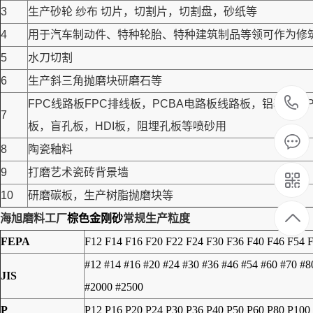
3
生产砂轮 纱布 切片，切割片，切割盘，砂纸等
4
用于汽车制动件、特种轮胎、特种建筑制品等领可作为修筑高
5
水刀切割
6
生产斜三角抛磨块研磨石等
FPC线路板FPC排线板，PCBA电路板线路板，铝基
7
板，盲孔板，HDI板，阻埋孔板等喷砂用
8
陶瓷釉料
9
打磨艺术瓷砖背景墙
10
研磨碳板，生产树脂抛磨块等
海旭磨料工厂
棕色金刚砂
常规生产粒度
FEPA
F12 F14 F16 F20 F22 F24 F30 F36 F40 F46 F54 
#12 #14 #16 #20 #24 #30 #36 #46 #54 #60 #70 #
JIS
#2000 #2500
P
P12 P16 P20 P24 P30 P36 P40 P50 P60 P80 P100