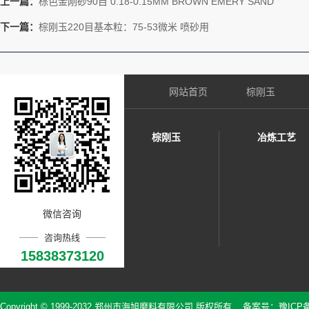
上一篇：
棕色金刚砂90目 0.18-0.15MM BROWN EMERY SAND
下一篇：
棕刚玉220目基本粒：75-53微米 喷砂用
网站首页
棕刚玉
棕刚玉
冶炼工艺
微信咨询
咨询热线
15838373120
Copyright © 1999-2032 郑州市海旭磨料有限公司 版权所有 备案号：
豫ICP备