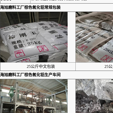
海旭磨料工厂
棕色氧化铝
常规包装
25公斤中文包装
25公
海旭磨料工厂
棕色氧化铝
生产车间