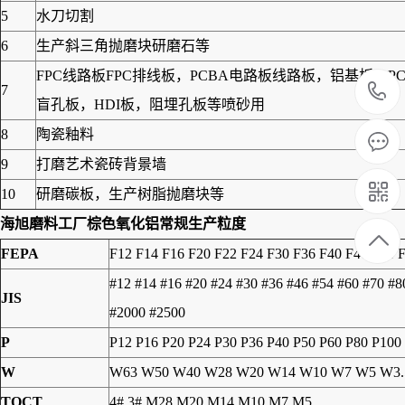
5
水刀切割
6
生产斜三角抛磨块研磨石等
FPC线路板FPC排线板，PCBA电路板线路板，铝基板
7
盲孔板，HDI板，阻埋孔板等喷砂用
8
陶瓷釉料
9
打磨艺术瓷砖背景墙
10
研磨碳板，生产树脂抛磨块等
海旭磨料工厂
棕色氧化铝
常规生产粒度
FEPA
F12 F14 F16 F20 F22 F24 F30 F36 F40 F46 F54 
#12 #14 #16 #20 #24 #30 #36 #46 #54 #60 #70 #
JIS
#2000 #2500
P
P12 P16 P20 P24 P30 P36 P40 P50 P60 P80 P100
W
W63 W50 W40 W28 W20 W14 W10 W7 W5 W3.
TOCT
4# 3# M28 M20 M14 M10 M7 M5