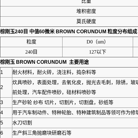
比重
堆积密度
莫氏硬度
棕刚玉240目 中值60微米 BROWN CORUNDUM
粒度分布组成
粒度
D0（um）
240目
127以下
棕刚玉 BROWN CORUNDUM
主要用途
1
耐火材料，耐火砖，浇注料，捣杂料等
炊具喷砂，表面处理，去氧化皮，抛光去毛刺，除锈，玻
2
前处理，汽车配件喷砂，硅材料喷砂等
3
生产砂轮 纱布 切片，切割片，切割盘，砂纸等
4
用于汽车制动件、特种轮胎、特种建筑制品等领可作为修筑高
5
水刀切割
6
生产斜三角抛磨块研磨石等