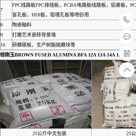
FPC线路板FPC排线板，PCBA电路板线路板，铝基板
7
盲孔板，HDI板，阻埋孔板等喷砂用
8
陶瓷釉料
9
打磨艺术瓷砖背景墙
10
研磨碳板，生产树脂抛磨块等
棕刚玉BROWN FUSED ALUMINA BFA 12A 13A 14A 15A 18A
25公斤中文包装
25公