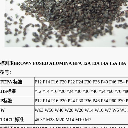
棕刚玉BROWN FUSED ALUMINA BFA 12A 13A 14A 15A 18A
型号
：
FEPA 标准
F12 F14 F16 F20 F22 F24 F30 F36 F40 F46 F54 
JIS标准
#12 #14 #16 #20 #24 #30 #36 #46 #54 #60 #70 #
P标准
P12 P14 P16 P20 P24 P30 P36 P46 P54 P60 P70 
W
W63 W50 W40 W28 W20 W14 W10 W7 W5 W3.
TOCT 标准
4# 3# M28 M20 M14 M10 M7