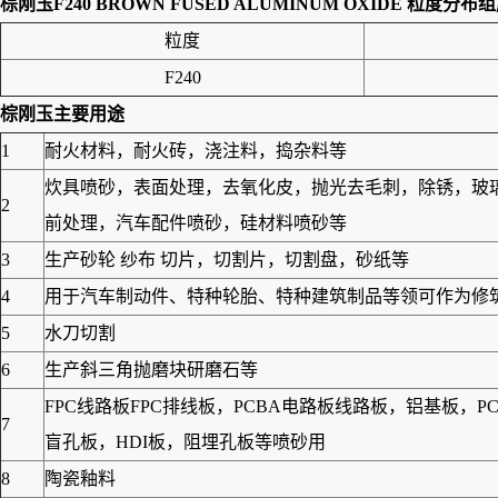
棕刚玉F240 BROWN FUSED ALUMINUM OXIDE 粒度分布
粒度
F240
棕刚玉主要用途
1
耐火材料，耐火砖，浇注料，捣杂料等
炊具喷砂，表面处理，去氧化皮，抛光去毛刺，除锈，玻
2
前处理，汽车配件喷砂，硅材料喷砂等
3
生产砂轮 纱布 切片，切割片，切割盘，砂纸等
4
用于汽车制动件、特种轮胎、特种建筑制品等领可作为修筑高
5
水刀切割
6
生产斜三角抛磨块研磨石等
FPC线路板FPC排线板，PCBA电路板线路板，铝基板
7
盲孔板，HDI板，阻埋孔板等喷砂用
8
陶瓷釉料