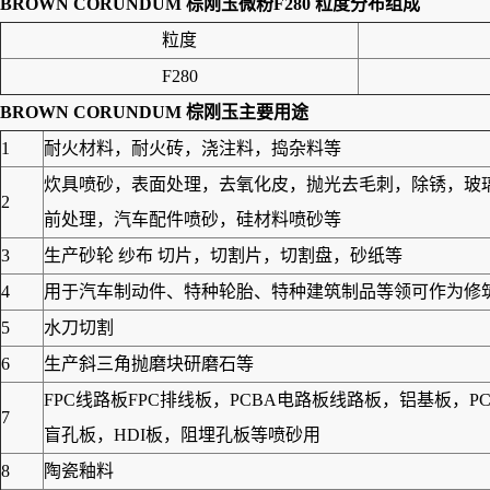
BROWN CORUNDUM 棕刚玉微粉F280
粒度分布组成
粒度
F280
BROWN CORUNDUM 棕刚玉主要用途
1
耐火材料，耐火砖，浇注料，捣杂料等
炊具喷砂，表面处理，去氧化皮，抛光去毛刺，除锈，玻
2
前处理，汽车配件喷砂，硅材料喷砂等
3
生产砂轮 纱布 切片，切割片，切割盘，砂纸等
4
用于汽车制动件、特种轮胎、特种建筑制品等领可作为修筑高
5
水刀切割
6
生产斜三角抛磨块研磨石等
FPC线路板FPC排线板，PCBA电路板线路板，铝基板
7
盲孔板，HDI板，阻埋孔板等喷砂用
8
陶瓷釉料