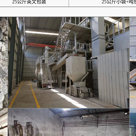
25公斤英文包装
25公斤小袋+吨