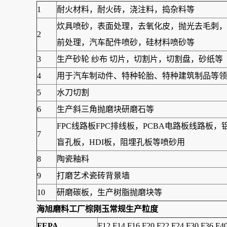
1
耐火材料，耐火砖，浇注料，捣杂料等
炊具喷砂，表面处理，去氧化皮，抛光去毛刺，
2
前处理，汽车配件喷砂，硅材料喷砂等
3
生产砂轮 纱布 切片，切割片，切割盘，砂纸等
4
用于汽车制动件、特种轮胎、特种建筑制品等领可
5
水刀切割
6
生产斜三角抛磨块研磨石等
FPC线路板FPC排线板，PCBA电路板线路
7
盲孔板，HDI板，阻埋孔板等喷砂用
8
陶瓷釉料
9
打磨艺术瓷砖背景墙
10
研磨碳板，生产树脂抛磨块等
海旭磨料工厂棕刚玉常规生产粒度
FEPA
F12 F14 F16 F20 F22 F24 F30 F36 F4