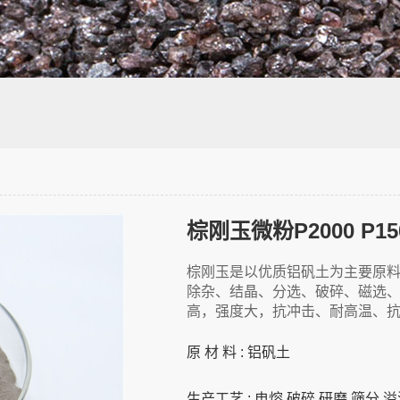
棕刚玉微粉P2000 P1500
棕刚玉是以优质铝矾土为主要原料
除杂、结晶、分选、破碎、磁选、
高，强度大，抗冲击、耐高温、
原 材 料 : 铝矾土
生产工艺 : 电熔 破碎 研磨 筛分 