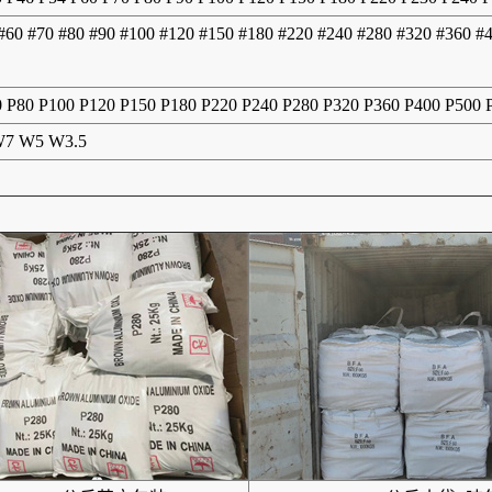
 #60 #70 #80 #90 #100 #120 #150 #180 #220 #240 #280 #320 #360 #
0 P80 P100 P120 P150 P180 P220 P240 P280 P320 P360 P400 P500
7 W5 W3.5