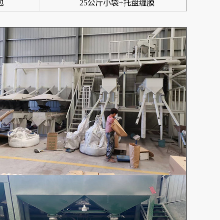
包
25公斤小袋+托盘缠膜