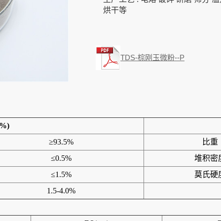
烘干等
TDS-棕刚玉微粉--P
%)
≥93.5%
比重
≤0.5%
堆积密
≤1.5%
莫氏硬
1.5-4.0%