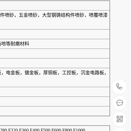
件喷砂，五金喷砂，大型钢铸结构件喷砂，喷覆喷漆
场地等耐磨材料
合板，电金板，镀金板，厚铜板，工控板，沉金电路板，
1
F280 F320 F360 F400 F500 F600 F800 F1000