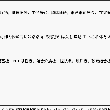
除锈，玻璃喷砂，牛仔喷砂，船体喷砂，钢管钢轴喷砂，白钢铸
作为修筑高速公路路面.飞机跑道.码头.停车场.工业地坪.体育
板，铝基板，PCB刚性板，混合介质板，阻抗板，玻纤板，软硬结
0 F46 F54 F60 F70 F80 F90 F100 F120 F150 F180 F220 F230 F240 