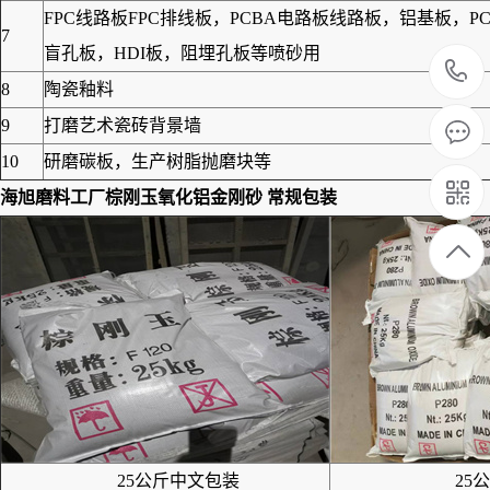
FPC线路板FPC排线板，PCBA电路板线路板，铝基板
7
盲孔板，HDI板，阻埋孔板等喷砂用
8
陶瓷釉料
9
打磨艺术瓷砖背景墙
10
研磨碳板，生产树脂抛磨块等
海旭磨料工厂棕刚玉氧化铝金刚砂
常规包装
25公斤中文包装
25公