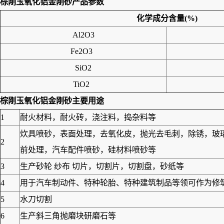
棕刚玉氧化铝金刚砂
产品参数
化学成分含量
(%)
Al2O3
Fe2O3
SiO2
TiO2
棕刚玉氧化铝金刚砂
主要用途
1
耐火材料，耐火砖，浇注料，捣杂料等
炊具喷砂，表面处理，去氧化皮，抛光去毛刺，除锈，玻
2
前处理，汽车配件喷砂，硅材料喷砂等
3
生产砂轮 纱布 切片，切割片，切割盘，砂纸等
4
用于汽车制动件、特种轮胎、特种建筑制品等领可作为修筑高
5
水刀切割
6
生产斜三角抛磨块研磨石等