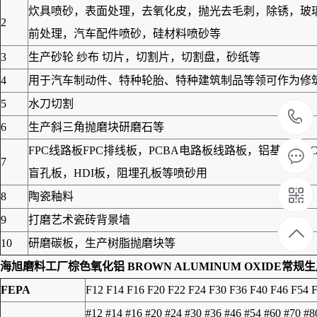
炊具喷砂，表面处理，去氧化皮，抛光去毛刺，除锈，玻
2
前处理，汽车配件喷砂，硅材料喷砂等
3
生产砂轮 纱布 切片，切割片，切割盘，砂纸等
4
用于汽车制动件、特种轮胎、特种建筑制品等领可作为修筑高
5
水刀切割
6
生产斜三角抛磨块研磨石等
FPC线路板FPC排线板，PCBA电路板线路板，铝基板
7
盲孔板，HDI板，阻埋孔板等喷砂用
8
陶瓷釉料
9
打磨艺术瓷砖背景墙
10
研磨碳板，生产树脂抛磨块等
海旭磨料工厂棕色氧化铝 BROWN ALUMINUM OXIDE常规
FEPA
F12 F14 F16 F20 F22 F24 F30 F36 F40 F46 F54 
#12 #14 #16 #20 #24 #30 #36 #46 #54 #60 #70 #