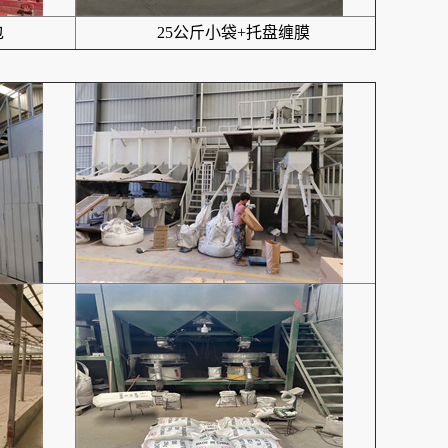
包
25公斤小袋+托盘缠膜