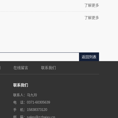
了解更多
了解更多
返回列表
们
在线留言
联系我们
联系我们
联系人：马九玲
电 话：0371-60305639
手 机：15838373120
邮 箱：sales@zzhaixu.cn‬