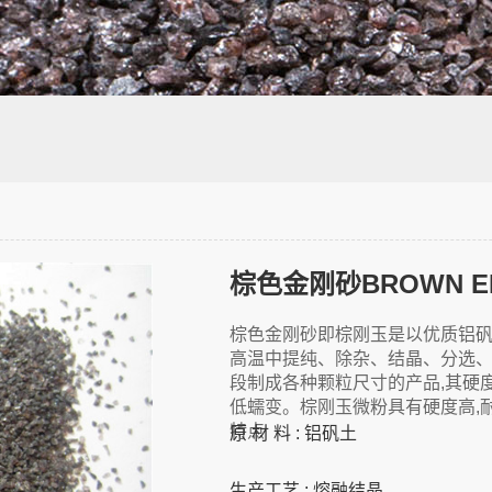
棕色金刚砂BROWN E
棕色金刚砂即棕刚玉是以优质铝矾
高温中提纯、除杂、结晶、分选
段制成各种颗粒尺寸的产品,其硬
低蠕变。棕刚玉微粉具有硬度高,耐
特点
原 材 料 : 铝矾土
生产工艺 : 熔融结晶