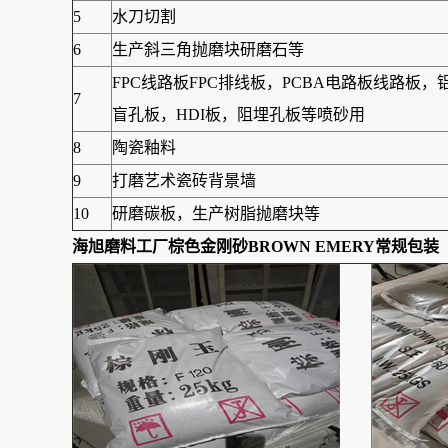
5
水刀切割
6
生产斜三角抛磨块研磨石等
FPC线路板FPC排线板，PCBA电路板线路
7
盲孔板，HDI板，阻埋孔板等喷砂用
8
陶瓷釉料
9
打磨艺术瓷砖背景墙
10
研磨碳板，生产树脂抛磨块等
海旭磨料工厂棕色金刚砂BROWN EMERY常规包装