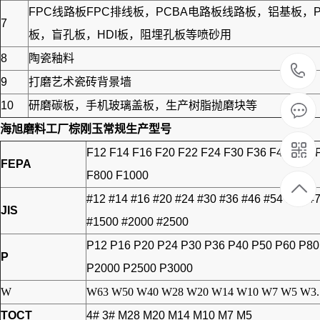
FPC线路板FPC排线板，PCBA电路板线路板，铝基
7
板，盲孔板，HDI板，阻埋孔板等喷砂用
8
陶瓷釉料
9
打磨艺术瓷砖背景墙
10
研磨碳板，手机玻璃盖板，生产树脂抛磨块等
海旭磨料工厂
棕刚玉
常规生产型号
F12 F14 F16 F20 F22 F24 F30 F36 F40 F46 
FEPA
F800 F1000
#12 #14 #16 #20 #24 #30 #36 #46 #54 #60 #
JIS
#1500 #2000 #2500
P12 P16 P20 P24 P30 P36 P40 P50 P60 P8
P
P2000 P2500 P3000
W
W63 W50 W40 W28 W20 W14 W10 W7 W5 W3.
TOCT
4# 3# M28 M20 M14 M10 M7 M5