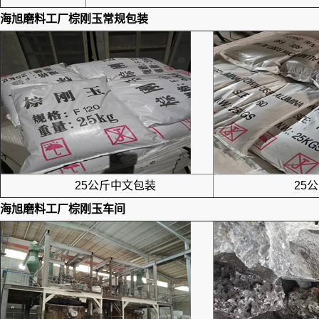
海旭磨料工厂
棕刚玉
常规包装
25公斤中文包装
25公
海旭磨料工厂
棕刚玉
车间