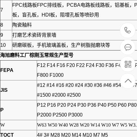
FPC线路板FPC排线板，PCBA电路板线路板，铝基
7
板，盲孔板，HDI板，阻埋孔板等喷砂用
8
陶瓷釉料
9
打磨艺术瓷砖背景墙
10
研磨碳板，手机玻璃盖板，生产树脂抛磨块等
海旭磨料工厂
棕刚玉
常规生产型号
F12 F14 F16 F20 F22 F24 F30 F36 F40 F46 
FEPA
F800 F1000
#12 #14 #16 #20 #24 #30 #36 #46 #54 #60 #
JIS
#1500 #2000 #2500
P12 P16 P20 P24 P30 P36 P40 P50 P60 P8
P
P2000 P2500 P3000
W
W63 W50 W40 W28 W20 W14 W10 W7 W5 W3.
TOCT
4# 3# M28 M20 M14 M10 M7 M5