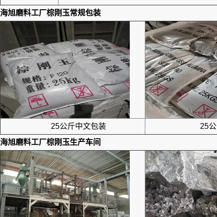
海旭磨料工厂
棕刚玉
常规包装
25公斤中文包装
25公
海旭磨料工厂
棕刚玉生产
车间