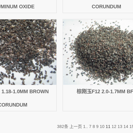
UMINUM OXIDE
CORUNDUM
1.18-1.0MM BROWN
棕刚玉F12 2.0-1.7MM B
CORUNDUM
382条
上一页
1
..
7
8
9
10
11
12
13
14
1