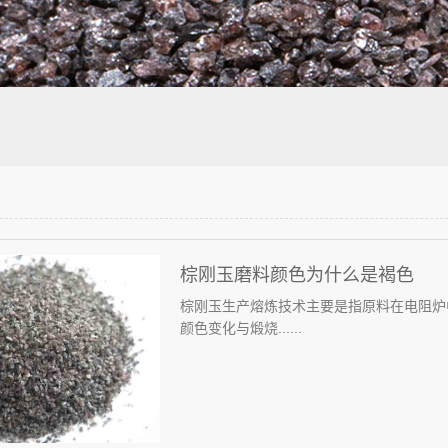
棕刚玉磨料颜色为什么是褐色
棕刚玉生产熔炼技术主要是指原料在电阻炉
颜色变化与煅烧......