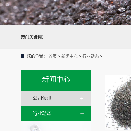
热门关键词：
您的位置：
首页
>
新闻中心
>
行业动态
>
新闻中心
公司资讯
行业动态