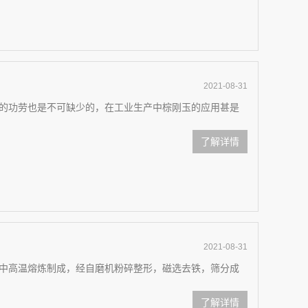
2021-08-31
的功劳也是不可缺少的，在工业生产中棕刚玉的应用甚是
了解详情
2021-08-31
中高温熔炼制成，经自磨机粉碎整形，磁选去铁，筛分成
了解详情