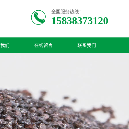
全国服务热线：
15838373120
于我们
在线留言
联系我们