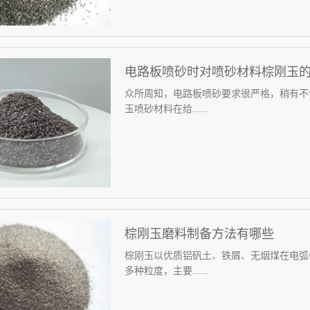
电路板喷砂时对喷砂材料棕刚玉
众所周知，电路板喷砂要求很严格，稍有不
玉喷砂材料在给......
棕刚玉磨料制备方法有哪些
棕刚玉以优质铝矾土、铁屑、无烟煤在电弧
多种粒度，主要......