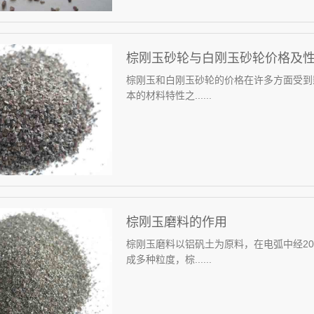
棕刚玉砂轮与白刚玉砂轮价格及
棕刚玉和白刚玉砂轮的价格在许多方面受到
本的材料特性之......
棕刚玉磨料的作用
棕刚玉磨料以铝矾土为原料，在电弧中经2
成多种粒度，棕......