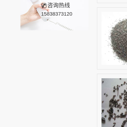
咨询热线
15838373120