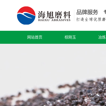
网站首页
棕刚玉
冶炼