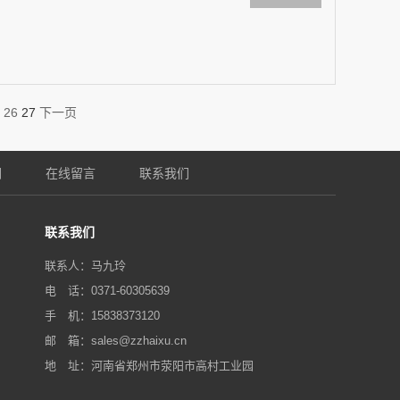
26
27
下一页
们
在线留言
联系我们
联系我们
联系人：马九玲
电 话：0371-60305639
手 机：15838373120
邮 箱：sales@zzhaixu.cn‬
地 址：河南省郑州市荥阳市高村工业园