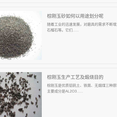
棕刚玉砂如何以用途划分呢
随着工业的迅速发展，对磨具的需求不断增
石榴石等。它们......
棕刚玉生产工艺及煅烧目的
棕刚玉是优质铝矾土、铁屑、无烟煤三种原
主要成分是AL2O3......