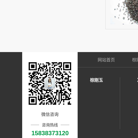
网站首页
棕
棕刚玉
微信咨询
咨询热线
15838373120