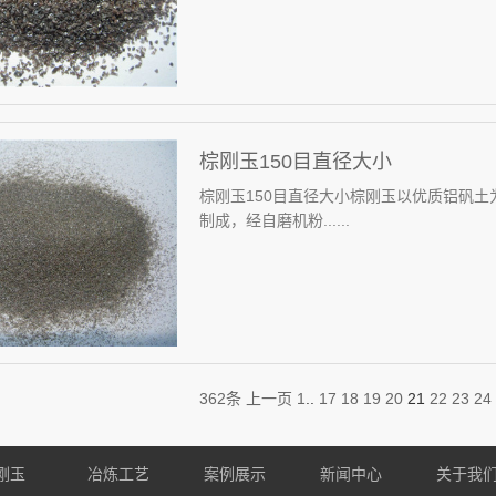
棕刚玉150目直径大小
棕刚玉150目直径大小棕刚玉以优质铝矾土
制成，经自磨机粉......
362条
上一页
1
..
17
18
19
20
21
22
23
24
刚玉
冶炼工艺
案例展示
新闻中心
关于我