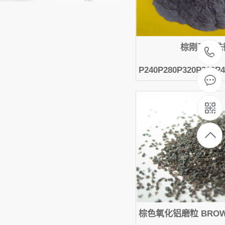
棕刚玉水洗
P240P280P320P360P4
棕色氧化铝磨粒 BROWN