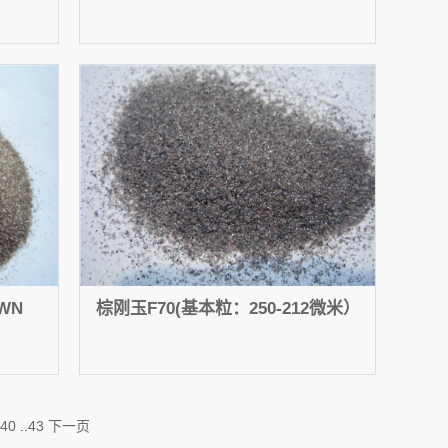
WN
棕刚玉F70(基本粒：250-212微米）
40
..
43
下一页