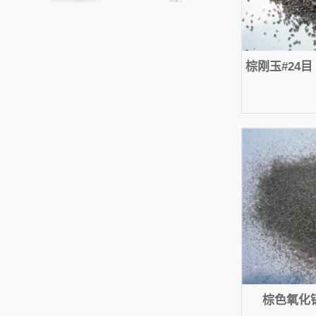
棕刚玉#24目（
棕色氧化铝1