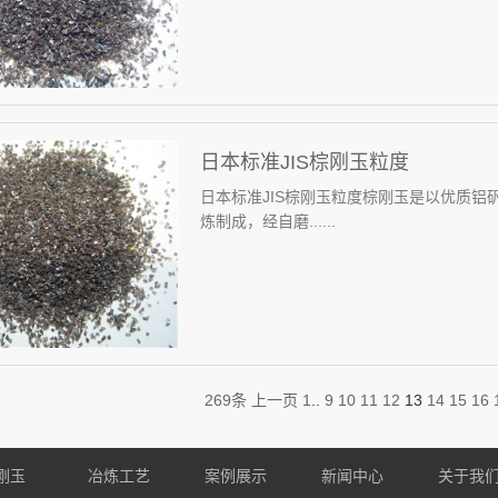
日本标准JIS棕刚玉粒度
日本标准JIS棕刚玉粒度棕刚玉是以优质铝
炼制成，经自磨......
269条
上一页
1
..
9
10
11
12
13
14
15
16
刚玉
冶炼工艺
案例展示
新闻中心
关于我