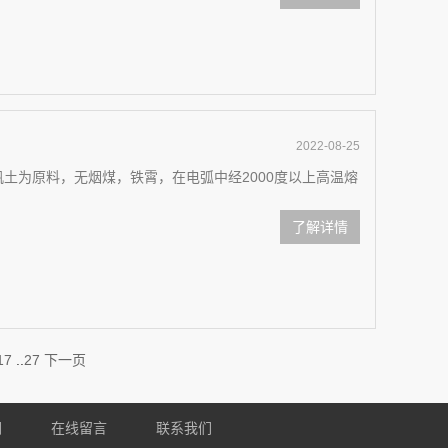
2022-08-25
矾土为原料，无烟煤，铁霄，在电弧中经2000度以上高温熔
了解详情
17
..
27
下一页
们
在线留言
联系我们