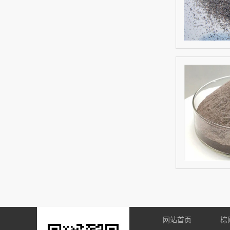
网站首页
棕