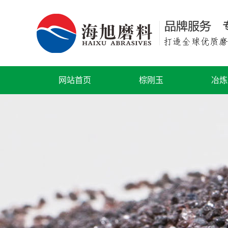
网站首页
棕刚玉
冶炼