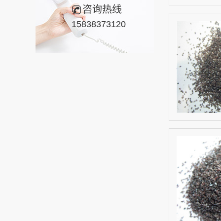
咨询热线
15838373120