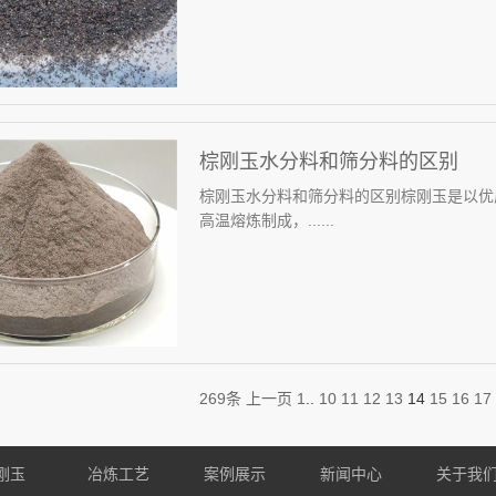
棕刚玉水分料和筛分料的区别
棕刚玉水分料和筛分料的区别棕刚玉是以优
高温熔炼制成，......
269条
上一页
1
..
10
11
12
13
14
15
16
17
刚玉
冶炼工艺
案例展示
新闻中心
关于我