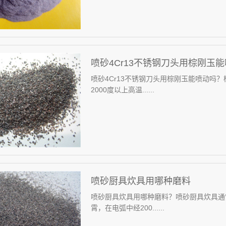
喷砂4Cr13不锈钢刀头用棕刚玉
喷砂4Cr13不锈钢刀头用棕刚玉能喷动吗
2000度以上高温......
喷砂厨具炊具用哪种磨料
喷砂厨具炊具用哪种磨料？喷砂厨具炊具通
霄，在电弧中经200......