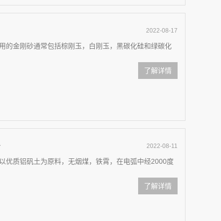
2022-08-17
用的金刚砂通常包括棕刚玉，白刚玉，黑碳化硅和绿碳化
了解详情
号
2022-08-11
以优质铝矾土为原料，无烟煤，铁霄，在电弧中经2000度
了解详情