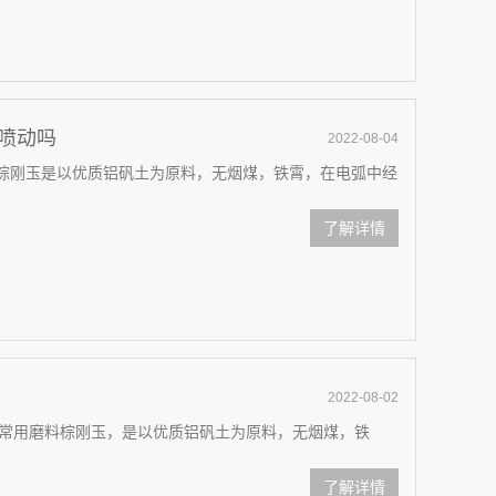
能喷动吗
2022-08-04
？棕刚玉是以优质铝矾土为原料，无烟煤，铁霄，在电弧中经
了解详情
2022-08-02
常用磨料棕刚玉，是以优质铝矾土为原料，无烟煤，铁
了解详情