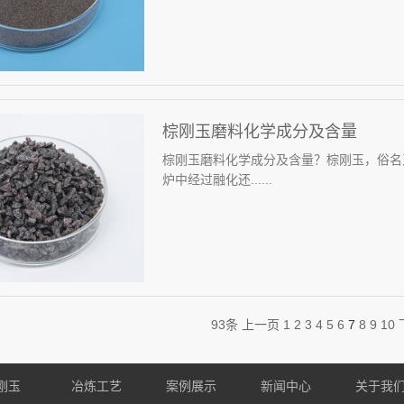
棕刚玉磨料化学成分及含量
棕刚玉磨料化学成分及含量？棕刚玉，俗名
炉中经过融化还......
93条
上一页
1
2
3
4
5
6
7
8
9
10
刚玉
冶炼工艺
案例展示
新闻中心
关于我