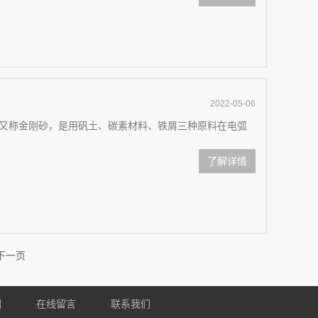
2022-05-06
又称金刚砂，是用矾土、碳素材料、铁屑三种原料在电弧
了解详情
下一页
们
在线留言
联系我们