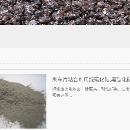
刹车片粘合剂用绿碳化硅,黑碳化硅
棕刚玉质地致密、硬度高，韧性好等。适用
密铸造等...