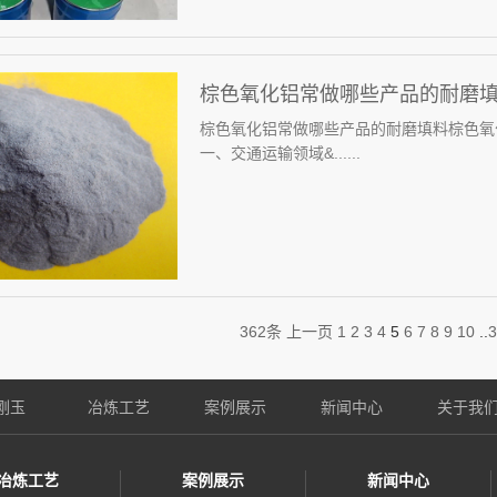
棕色氧化铝常做哪些产品的耐磨
棕色氧化铝常做哪些产品的耐磨填料棕色氧
一、交通运输领域&......
362条
上一页
1
2
3
4
5
6
7
8
9
10
..
3
刚玉
冶炼工艺
案例展示
新闻中心
关于我
冶炼工艺
案例展示
新闻中心