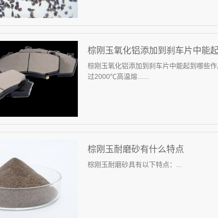
棕刚玉氧化铝添加到刹车片中能
棕刚玉氧化铝添加到刹车片中能起到哪些作
过2000℃高温熔......
棕刚玉耐磨砂有什么特点
棕刚玉耐磨砂具有以下特点：...