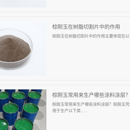
棕刚玉在树脂切割片中的作用
棕刚玉在树脂切割片中的作用主要体现在以下
棕刚玉常用来生产哪些涂料涂层
棕刚玉常用来生产哪些涂料涂层？棕刚玉凭
用于生产以下类......