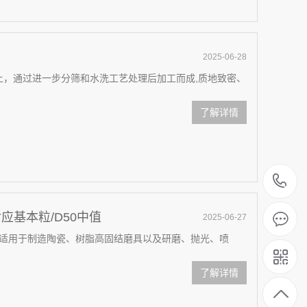
2025-06-28
上，通过进一步分筛和水洗工艺处理后加工而成,质地致密、
了解详情
1
基本粒/D50中值
2025-06-27
适用于制造陶瓷、树脂高固结磨具以及研磨、抛光、喷
了解详情