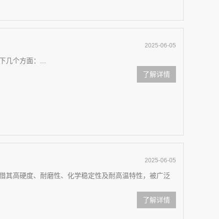
2025-06-05
几个方面：...
了解详情
？
2025-06-05
借其高硬度、耐磨性、化学稳定性及耐高温特性，被广泛
了解详情