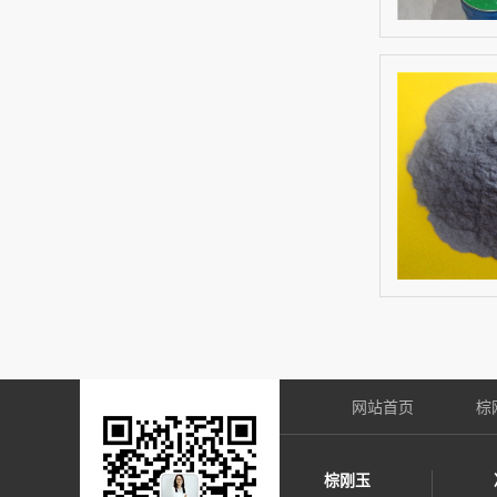
网站首页
棕
棕刚玉