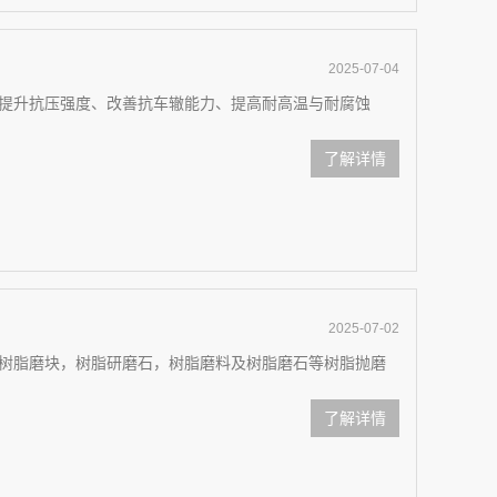
2025-07-04
提升抗压强度、改善抗车辙能力、提高耐高温与耐腐蚀
了解详情
2025-07-02
树脂磨块，树脂研磨石，树脂磨料及树脂磨石等树脂抛磨
了解详情