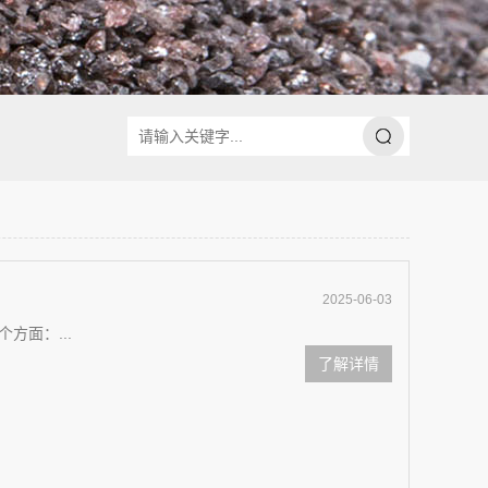
2025-06-03
方面：...
了解详情