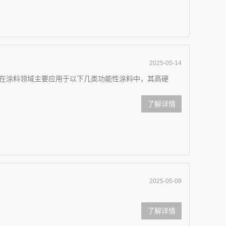
2025-05-14
在涂料领域主要应用于以下几类功能性涂料中，其高硬
了解详情
2025-05-09
了解详情