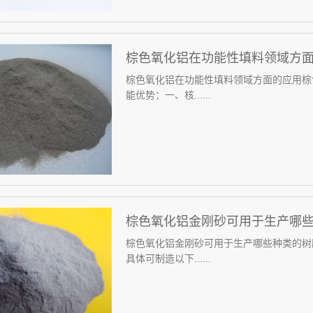
棕色氧化铝在功能性填料领域方
棕色氧化铝在功能性填料领域方面的应用棕
能优势：一、核......
棕色氧化铝金刚砂可用于生产哪
棕色氧化铝金刚砂可用于生产哪些种类的树
具体可制造以下......