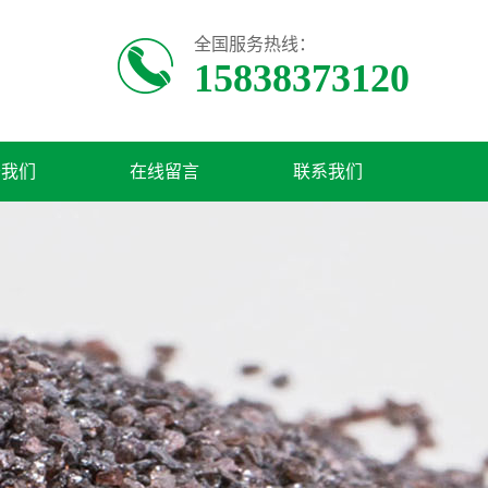
全国服务热线：
15838373120
于我们
在线留言
联系我们