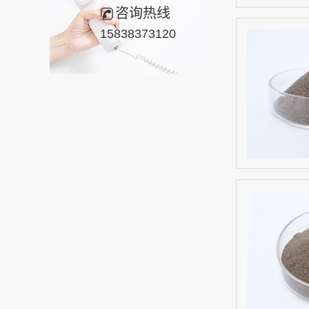
咨询热线
15838373120