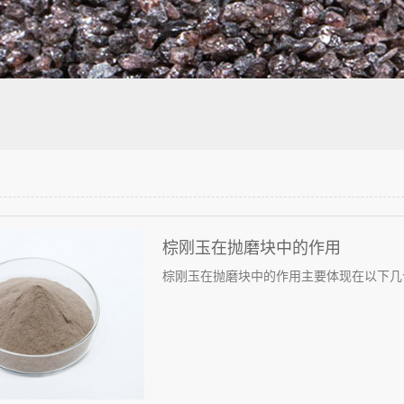
棕刚玉在抛磨块中的作用
棕刚玉在抛磨块中的作用主要体现在以下几个