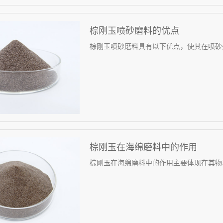
棕刚玉喷砂磨料的优点
棕刚玉喷砂磨料具有以下优点，使其在喷砂处
棕刚玉在海绵磨料中的作用
棕刚玉在海绵磨料中的作用主要体现在其物理