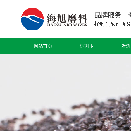
网站首页
棕刚玉
冶炼